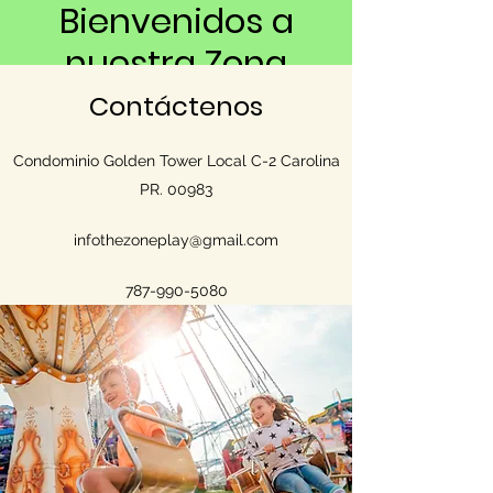
Bienvenidos a
nuestra Zona
Contáctenos
El mejor Servicio de mini
juegos electrónicos,
carousel, juegos gigantes y
Condominio Golden Tower Local C-2 Carolina
mucho más para tu fiesta o
PR. 00983
actividad
infothezoneplay@gmail.com
787-990-5080