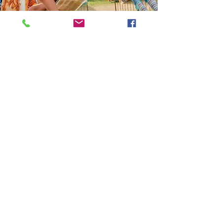
Horarios
Visítenos
Lunes - Viernes: 9 a. m. - 5 p. m.
Sábados y Domingos Reserva online
The Zone Play
infothezoneplay@gmail.com
©2025 por The Zone Play. Creado con Wix.com