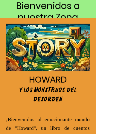
Bienvenidos a
nuestra Zona
El mejor Servicio de mini
juegos electrónicos,
carousel, juegos gigantes y
mucho más para tu fiesta o
actividad
HOWARD
Y LOS MONSTRUOS DEL
DESORDEN
¡Bienvenidos al emocionante mundo
de "Howard", un libro de cuentos