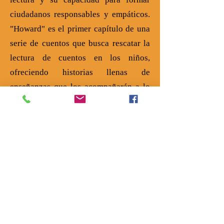
ciudadanos responsables y empáticos.
"Howard" es el primer capítulo de una
serie de cuentos que busca rescatar la
lectura de cuentos en los niños,
ofreciendo historias llenas de
enseñanzas que los acompañarán a lo
largo de su crecimiento.
Cada cuento de la serie no solo
entretiene, sino que también transmite
importantes lecciones sobre la amistad,
la valentía, el respeto y la
responsabilidad. A medida que los
niños se sumergen en las aventuras de
Howard, aprenderán valiosas lecciones