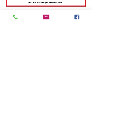
Restricciones y
obligaciones
Tiene que llenar contrato de servicio
Tiene que hacer un depósito de $50 por medio de
pagos a negocio en ATH Movil thezoneplay.
La fecha que usted seleccione tiene que estar
disponible en nuestro calendario.
Las máquinas y juegos que selecciones tienen que
estar disponible para su fecha en nuestro inventario.
La zona de juego se instala sobre un piso de goma
de la misma forma que cuando se montan zonas
más grandes.