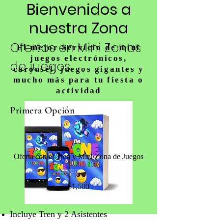
Bienvenidos a
nuestra Zona
Ofertas en Mini Zonas
El mejor Servicio de mini
juegos electrónicos,
de juegos
carousel, juegos gigantes y
mucho más para tu fiesta o
actividad
Primera Opción
Oferta con el Tren y Mini Zona de Juegos
$1,500
Incluye T
ren y 2 Asistentes