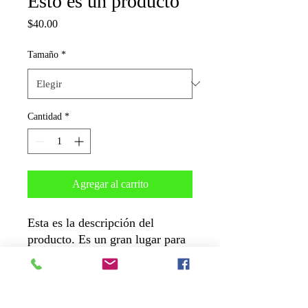
Esto es un producto
Precio
$40.00
Tamaño
*
Cantidad
*
Agregar al carrito
Esta es la descripción del
producto. Es un gran lugar para
agregar más detalles sobre tu
producto como su tamaño,
material e instrucciones de
cuidado y limpieza.