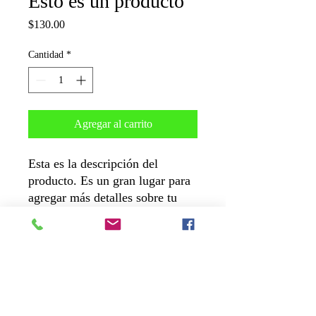
Esto es un producto
Precio
$130.00
Cantidad
*
Agregar al carrito
Esta es la descripción del
producto. Es un gran lugar para
agregar más detalles sobre tu
producto como su tamaño,
material e instrucciones de
cuidado y limpieza.
INFORMACIÓN DEL PRODUCTO